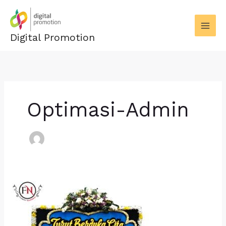
Skip
to
content
Digital Promotion
Optimasi-Admin
Papan
Bunga
Duka
Cita