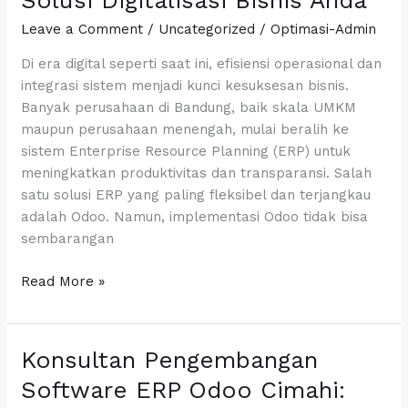
Solusi Digitalisasi Bisnis Anda
Odoo
Leave a Comment
/
Uncategorized
/
Optimasi-Admin
Bandung:
Solusi
Di era digital seperti saat ini, efisiensi operasional dan
Digitalisasi
integrasi sistem menjadi kunci kesuksesan bisnis.
Bisnis
Banyak perusahaan di Bandung, baik skala UMKM
Anda
maupun perusahaan menengah, mulai beralih ke
sistem Enterprise Resource Planning (ERP) untuk
meningkatkan produktivitas dan transparansi. Salah
satu solusi ERP yang paling fleksibel dan terjangkau
adalah Odoo. Namun, implementasi Odoo tidak bisa
sembarangan
Read More »
Konsultan Pengembangan
Konsultan
Pengembangan
Software ERP Odoo Cimahi:
Software