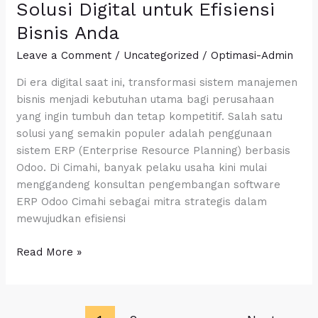
Solusi Digital untuk Efisiensi
ERP
Odoo
Bisnis Anda
Cimahi:
Leave a Comment
/
Uncategorized
/
Optimasi-Admin
Solusi
Digital
Di era digital saat ini, transformasi sistem manajemen
untuk
bisnis menjadi kebutuhan utama bagi perusahaan
Efisiensi
yang ingin tumbuh dan tetap kompetitif. Salah satu
Bisnis
solusi yang semakin populer adalah penggunaan
Anda
sistem ERP (Enterprise Resource Planning) berbasis
Odoo. Di Cimahi, banyak pelaku usaha kini mulai
menggandeng konsultan pengembangan software
ERP Odoo Cimahi sebagai mitra strategis dalam
mewujudkan efisiensi
Read More »