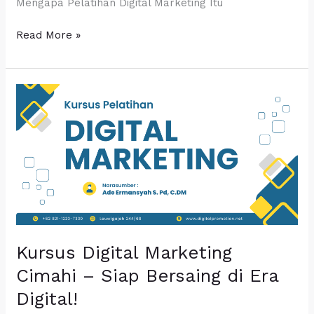
Mengapa Pelatihan Digital Marketing Itu
Read More »
Kursus
Digital
Marketing
Cimahi
–
Siap
Bersaing
di
Era
Digital!
Kursus Digital Marketing
Cimahi – Siap Bersaing di Era
Digital!