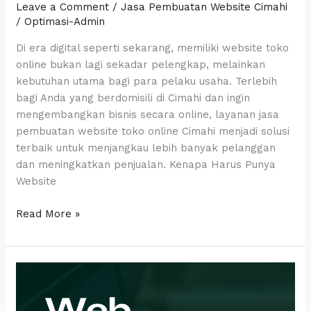
Leave a Comment
/
Jasa Pembuatan Website Cimahi
Toko
/
Optimasi-Admin
Online
Cimahi
Di era digital seperti sekarang, memiliki website toko
online bukan lagi sekadar pelengkap, melainkan
kebutuhan utama bagi para pelaku usaha. Terlebih
bagi Anda yang berdomisili di Cimahi dan ingin
mengembangkan bisnis secara online, layanan jasa
pembuatan website toko online Cimahi menjadi solusi
terbaik untuk menjangkau lebih banyak pelanggan
dan meningkatkan penjualan. Kenapa Harus Punya
Website
Read More »
Solusi
Digital
Profesional