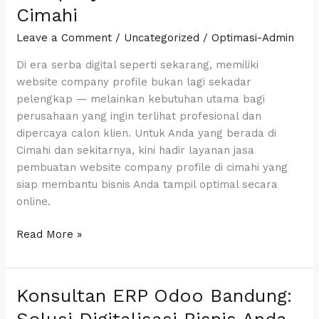
Cimahi
Company
Profile
Leave a Comment
/
Uncategorized
/
Optimasi-Admin
Profesional
Di era serba digital seperti sekarang, memiliki
di
website company profile bukan lagi sekadar
Cimahi
pelengkap — melainkan kebutuhan utama bagi
perusahaan yang ingin terlihat profesional dan
dipercaya calon klien. Untuk Anda yang berada di
Cimahi dan sekitarnya, kini hadir layanan jasa
pembuatan website company profile di cimahi yang
siap membantu bisnis Anda tampil optimal secara
online.
Read More »
Konsultan ERP Odoo Bandung:
Konsultan
ERP