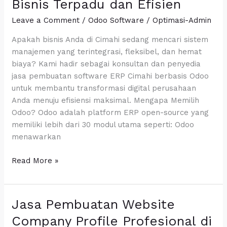
Bisnis Terpadu dan Efisien
ERP
Cimahi
Leave a Comment
/
Odoo Software
/
Optimasi-Admin
Berbasis
Apakah bisnis Anda di Cimahi sedang mencari sistem
Odoo
manajemen yang terintegrasi, fleksibel, dan hemat
–
biaya? Kami hadir sebagai konsultan dan penyedia
Solusi
jasa pembuatan software ERP Cimahi berbasis Odoo
Bisnis
untuk membantu transformasi digital perusahaan
Terpadu
Anda menuju efisiensi maksimal. Mengapa Memilih
dan
Odoo? Odoo adalah platform ERP open-source yang
Efisien
memiliki lebih dari 30 modul utama seperti: Odoo
menawarkan
Read More »
Jasa Pembuatan Website
Jasa
Pembuatan
Company Profile Profesional di
Website