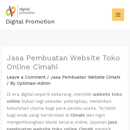
Skip
to
content
Digital Promotion
Jasa Pembuatan Website Toko
Online Cimahi
Leave a Comment
/
Jasa Pembuatan Website Cimahi
/ By
Optimasi-Admin
Di era digital seperti sekarang, memiliki
website toko
online
bukan lagi sekadar pelengkap, melainkan
kebutuhan utama bagi para pelaku usaha. Terlebih
bagi Anda yang berdomisili di
Cimahi
dan ingin
mengembangkan bisnis secara online, layanan
jasa
pembuatan website toko online Cimahi
menjadi