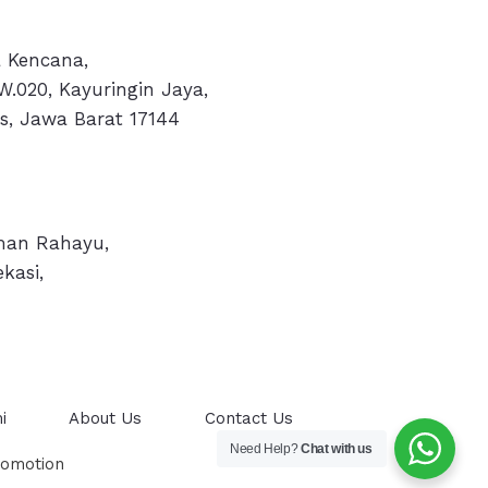
 Kencana,
W.020, Kayuringin Jaya,
ks, Jawa Barat 17144
aman Rahayu,
kasi,
i
About Us
Contact Us
Need Help?
Chat with us
romotion