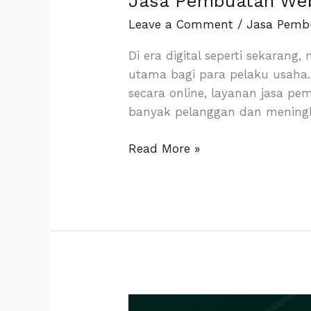
Jasa Pembuatan Web
Pembuatan
Leave a Comment
/
Jasa Pemb
Website
Toko
Di era digital seperti sekaran
Online
utama bagi para pelaku usaha.
Cimahi
secara online, layanan jasa pe
banyak pelanggan dan meningk
Read More »
Solusi