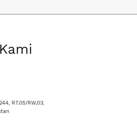
 Kami
244, RT.05/RW.03,
atan