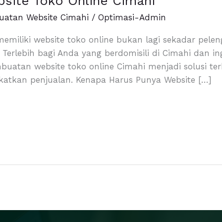
site Toko Online Cimahi
uatan Website Cimahi
/
Optimasi-Admin
g, memiliki website toko online bukan lagi sekadar pe
 Terlebih bagi Anda yang berdomisili di Cimahi dan 
mbuatan website toko online Cimahi menjadi solusi t
atkan penjualan. Kenapa Harus Punya Website […]