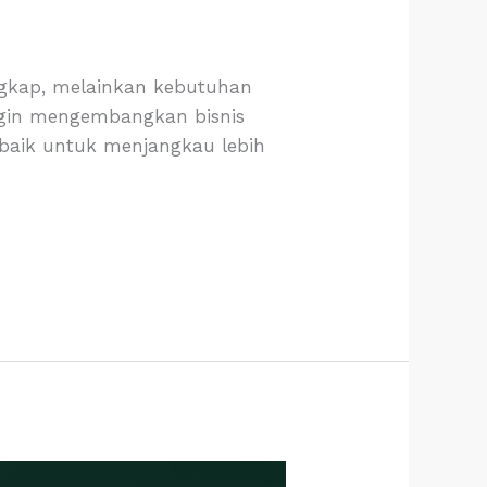
lengkap, melainkan kebutuhan
ingin mengembangkan bisnis
erbaik untuk menjangkau lebih