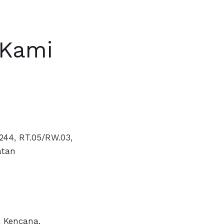
 Kami
244, RT.05/RW.03,
atan
 Kencana,