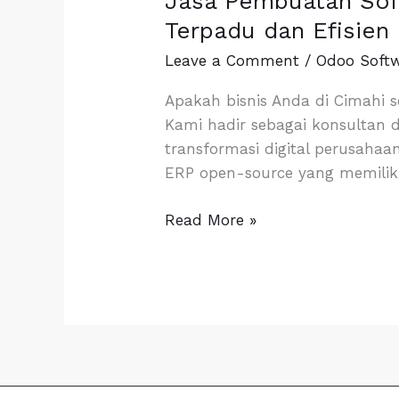
Jasa Pembuatan Soft
Pembuatan
Terpadu dan Efisien
Software
Leave a Comment
/
Odoo Soft
ERP
Cimahi
Apakah bisnis Anda di Cimahi s
Berbasis
Kami hadir sebagai konsultan
Odoo
transformasi digital perusaha
–
ERP open-source yang memiliki
Solusi
Bisnis
Read More »
Terpadu
dan
Efisien