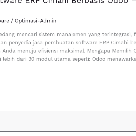
ware ERP Cimahi Berbasis Odoo – 
ware
/
Optimasi-Admin
edang mencari sistem manajemen yang terintegrasi, f
 dan penyedia jasa pembuatan software ERP Cimahi 
an Anda menuju efisiensi maksimal. Mengapa Memilih
 lebih dari 30 modul utama seperti: Odoo menawark