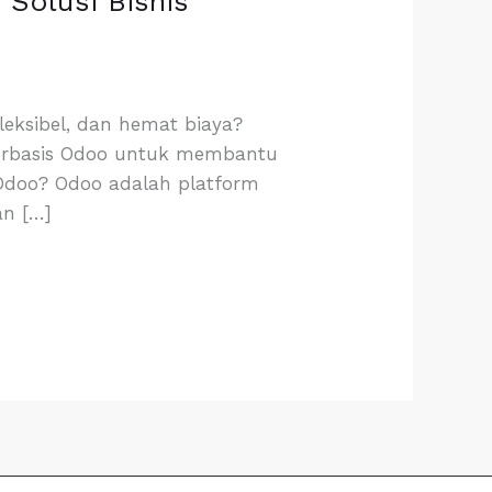
Solusi Bisnis
leksibel, dan hemat biaya?
berbasis Odoo untuk membantu
 Odoo? Odoo adalah platform
an […]