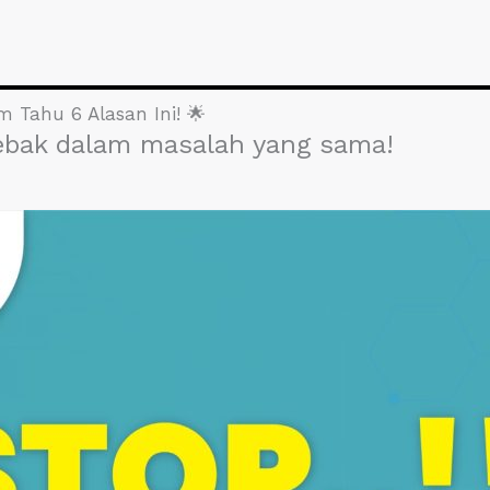
m Tahu 6 Alasan Ini! 🌟
ebak dalam masalah yang sama!